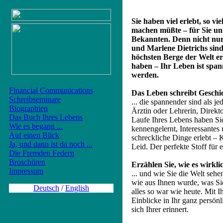
Sie haben viel erlebt, so v
machen müßte – für Sie un
Bekannten. Denn nicht nur
und Marlene Dietrichs sind
höchsten Berge der Welt e
haben – Ihr Leben ist span
werden.
Financial Communications
Das Leben schreibt Geschich
Schreibseminare
... die spannender sind als 
Biographien
Ärztin oder Lehrerin, Direkt
Das Buch Ihres Lebens
Laufe Ihres Lebens haben Si
Wie es begann ...
kennengelernt, Interessantes
Auf einen Blick
schreckliche Dinge erlebt –
Ja, und dann ist da noch ...
Leid. Der perfekte Stoff für 
Die Fremden Federn
Broschüren
Erzählen Sie, wie es wirklic
Impressum
... und wie Sie die Welt sehen
wie aus Ihnen wurde, was Sie
Deutsch
/
English
alles so war wie heute. Mit I
Einblicke in Ihr ganz persön
sich Ihrer erinnert.